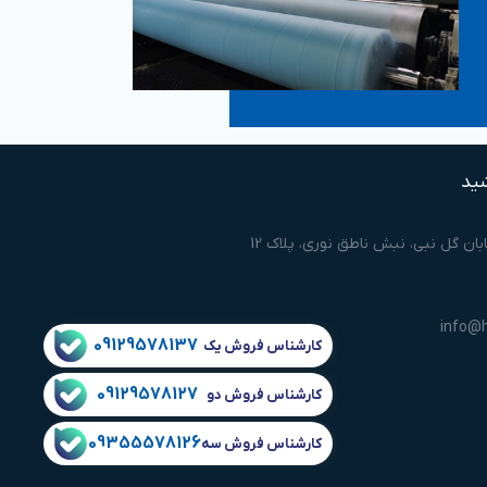
شید
ابان گل نبی، نبش ناطق نوری، پلاک 12
info@h
09129578137
کارشناس فروش یک
09129578127
کارشناس فروش دو
09355578126
کارشناس فروش سه