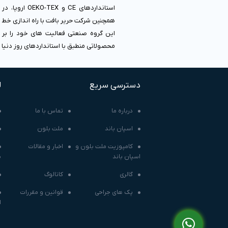
استانداردهای
همچنین شرکت حریر بافت با راه اندازی خط ت
این گروه صنعتی فعالیت های خود را بر 
محصولاتی منطبق با استانداردهای روز دنیا م
دسترسی سریع
ل
درباره ما
تماس با ما
اسپان باند
ملت بلون
کامپوزیت ملت بلون و
اخبار و مقالات
اسپان باند
م
گالری
کاتالوگ
پک های جراحی
قوانین و مقررات
ا