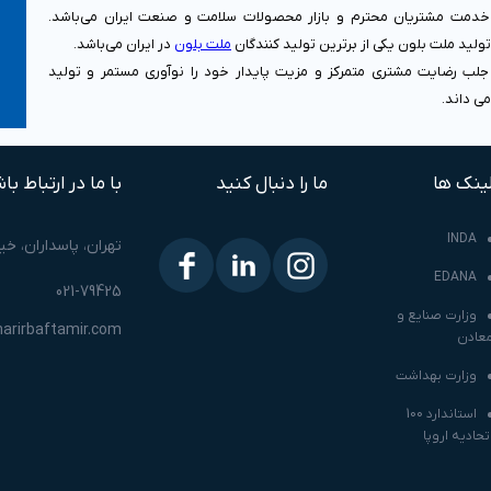
 CE و OEKO-TEX اروپا، در خدمت مشتریان محترم و بازار محصولات سلامت و صنعت ایران می‌باشد.
ولید ملت بلون یکی از برترین تولید کنندگان
ملت بلون
در ایران می‌باشد.
جلب رضایت مشتری متمرکز و مزیت پایدار خود را نوآوری مستمر و تولید
ی داند.
ینک ها
ما را دنبال کنید
با ما در ارتباط با
INDA
تهران، پاسداران، خی
EDANA
021-79425
وزارت صنایع و
arirbaftamir.com
عادن
وزارت بهداشت
استاندارد 100
تحادیه اروپا